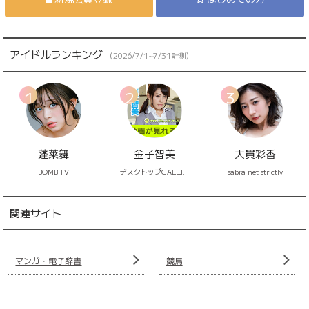
アイドルランキング
（
2026/7/1~7/31
計測）
1
2
3
蓬莱舞
金子智美
大貫彩香
BOMB.TV
デスクトップGALコレクション
sabra net strictly
関連サイト
マンガ・電子辞書
競馬