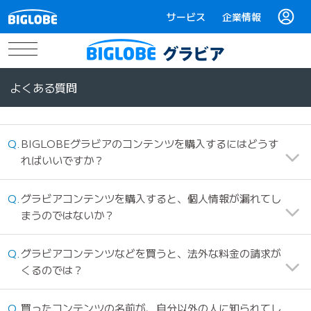
サービス
企業情報
BIGLOBE30周年
BIGLOBEグラビア
t
o
g
g
よくある質問
l
e
n
a
v
i
BIGLOBEグラビアのコンテンツを購入するにはどうす
g
ればいいですか？
a
t
i
o
グラビアコンテンツを購入すると、個人情報が漏れてし
n
まうのではないか？
グラビアコンテンツなどを買うと、法外な料金の請求が
くるのでは？
買ったコンテンツの名前が、自分以外の人に知られてし